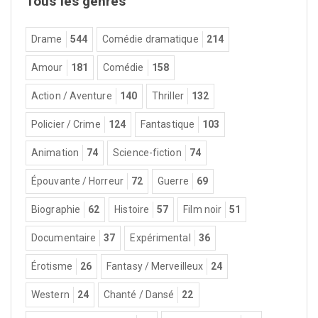
Tous les genres
Drame
544
Comédie dramatique
214
Amour
181
Comédie
158
Action / Aventure
140
Thriller
132
Policier / Crime
124
Fantastique
103
Animation
74
Science-fiction
74
Épouvante / Horreur
72
Guerre
69
Biographie
62
Histoire
57
Film noir
51
Documentaire
37
Expérimental
36
Érotisme
26
Fantasy / Merveilleux
24
Western
24
Chanté / Dansé
22