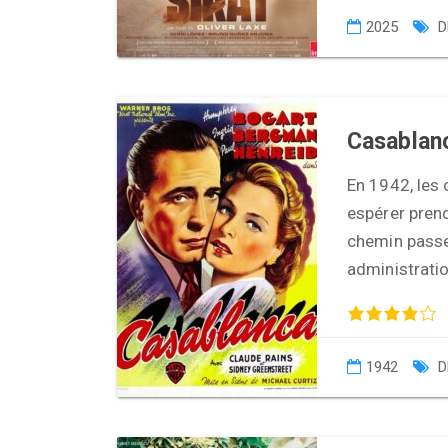
2025
D
Casablan
En 1942, les 
espérer prend
chemin passe
administrati
1942
D