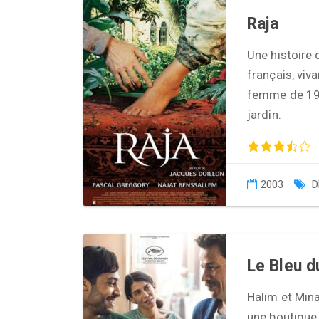
Raja
Une histoire
français, viv
femme de 19 a
jardin.
2003
D
Le Bleu d
Halim et Mina
une boutique 