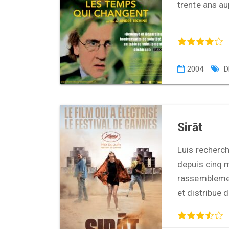
trente ans aup
2004
D
Sirāt
Luis recherch
depuis cinq m
rassemblemen
et distribue 