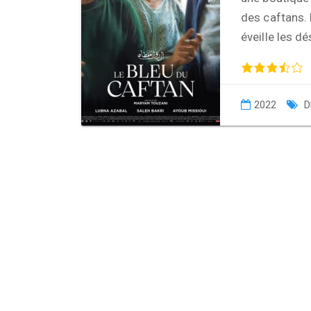
des caftans. 
éveille les dé
2022
D