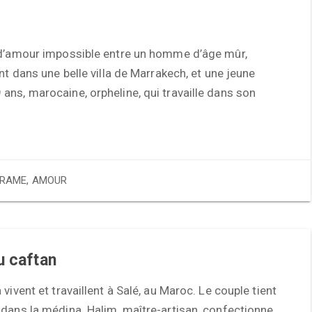
 d’amour impossible entre un homme d’âge mûr,
ant dans une belle villa de Marrakech, et une jeune
ns, marocaine, orpheline, qui travaille dans son
RAME
,
AMOUR
u caftan
 vivent et travaillent à Salé, au Maroc. Le couple tient
dans la médina. Halim, maître-artisan, confectionne