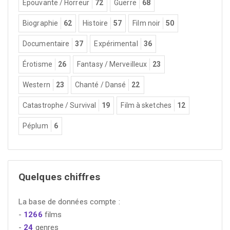
Épouvante / Horreur
72
Guerre
68
Biographie
62
Histoire
57
Film noir
50
Documentaire
37
Expérimental
36
Érotisme
26
Fantasy / Merveilleux
23
Western
23
Chanté / Dansé
22
Catastrophe / Survival
19
Film à sketches
12
Péplum
6
Quelques chiffres
La base de données compte :
-
1266
films
-
24
genres