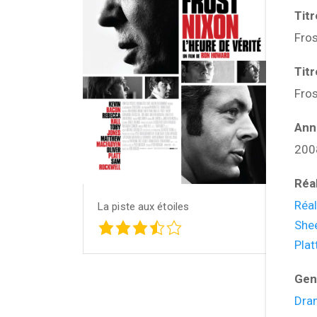
Tit
Fros
Tit
Fro
Ann
200
Réa
Réa
La piste aux étoiles
She
Plat
Gen
Dra