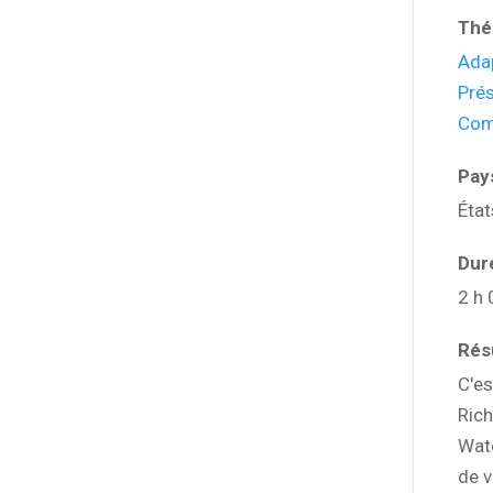
Thé
Adap
Prés
Com
Pay
Éta
Dur
2 h 
Ré
C'es
Rich
Wate
de v