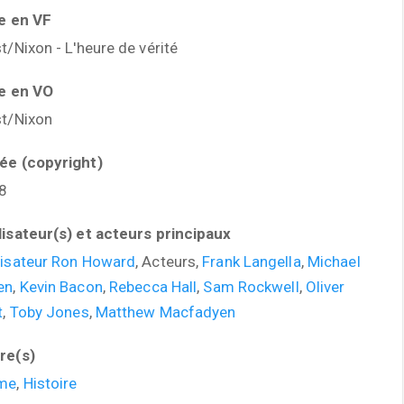
re en VF
t/Nixon - L'heure de vérité
re en VO
st/Nixon
ée (copyright)
8
lisateur(s) et acteurs principaux
lisateur Ron Howard
, Acteurs,
Frank Langella
,
Michael
en
,
Kevin Bacon
,
Rebecca Hall
,
Sam Rockwell
,
Oliver
t
,
Toby Jones
,
Matthew Macfadyen
re(s)
me
,
Histoire