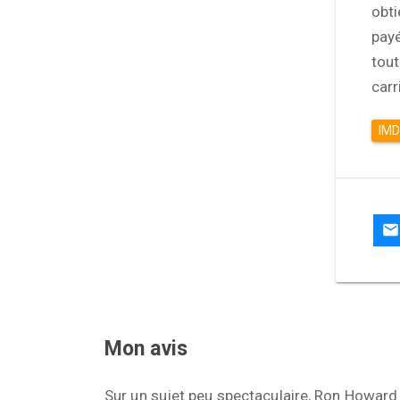
obti
payé
tout
carr
IM
Mon avis
Sur un sujet peu spectaculaire, Ron Howard 