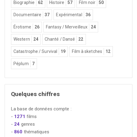
Biographie
62
Histoire
57
Film noir
50
Documentaire
37
Expérimental
36
Érotisme
26
Fantasy / Merveilleux
24
Western
24
Chanté / Dansé
22
Catastrophe / Survival
19
Film à sketches
12
Péplum
7
Quelques chiffres
La base de données compte :
-
1271
films
-
24
genres
-
860
thématiques