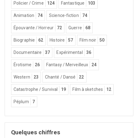
Policier / Crime
124
Fantastique
103
Animation
74
Science-fiction
74
Épouvante / Horreur
72
Guerre
68
Biographie
62
Histoire
57
Film noir
50
Documentaire
37
Expérimental
36
Érotisme
26
Fantasy / Merveilleux
24
Western
23
Chanté / Dansé
22
Catastrophe / Survival
19
Film à sketches
12
Péplum
7
Quelques chiffres