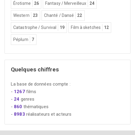
Érotisme
26
Fantasy / Merveilleux
24
Western
23
Chanté / Dansé
22
Catastrophe / Survival
19
Film à sketches
12
Péplum
7
Quelques chiffres
La base de données compte :
-
1267
films
-
24
genres
-
860
thématiques
-
8983
réalisateurs et acteurs