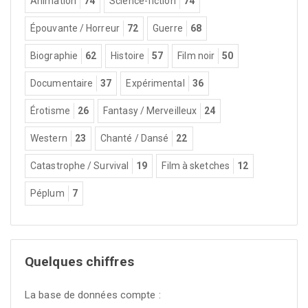
Animation
74
Science-fiction
74
Épouvante / Horreur
72
Guerre
68
Biographie
62
Histoire
57
Film noir
50
Documentaire
37
Expérimental
36
Érotisme
26
Fantasy / Merveilleux
24
Western
23
Chanté / Dansé
22
Catastrophe / Survival
19
Film à sketches
12
Péplum
7
Quelques chiffres
La base de données compte :