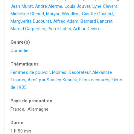
Jean Murat
,
André Alerme
,
Louis Jouvet
,
Lyne Clevers
,
Micheline Cheirel
,
Maryse Wendling
,
Ginette Gaubert
,
Marguerite Ducouret
,
Alfred Adam
,
Bernard Lancret
,
Marcel Carpentier
,
Pierre Labry
,
Arthur Devère
Genre(s)
Comédie
Thématiques
Femmes de pouvoir
,
Moines
,
Décorateur Alexandre
Trauner
,
Aimé par Stanley Kubrick
,
Films censurés
,
Films
de 1935
Pays de production
France, Allemagne
Durée
1 h 50 min