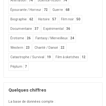
Animation
74
Science-fiction
74
Épouvante / Horreur
72
Guerre
68
Biographie
62
Histoire
57
Film noir
50
Documentaire
37
Expérimental
36
Érotisme
26
Fantasy / Merveilleux
24
Western
23
Chanté / Dansé
22
Catastrophe / Survival
19
Film à sketches
12
Péplum
7
Quelques chiffres
La base de données compte :