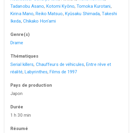
Tadanobu Asano
,
Kotomi Kyôno
,
Tomoka Kurotani
,
Kirina Mano
,
Reiko Matsuo
,
Kyûsaku Shimada
,
Takeshi
Ikeda
,
Chikako Hon'ami
Genre(s)
Drame
Thématiques
Serial killers
,
Chauffeurs de véhicules
,
Entre rêve et
réalité
,
Labyrinthes
,
Films de 1997
Pays de production
Japon
Durée
1 h 30 min
Résumé