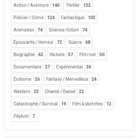
Action / Aventure
140
Thriller
132
Policier / Crime
124
Fantastique
103
Animation
74
Science-fiction
74
Épouvante / Horreur
72
Guerre
68
Biographie
62
Histoire
57
Film noir
50
Documentaire
37
Expérimental
36
Érotisme
26
Fantasy / Merveilleux
24
Western
23
Chanté / Dansé
22
Catastrophe / Survival
19
Film à sketches
12
Péplum
7