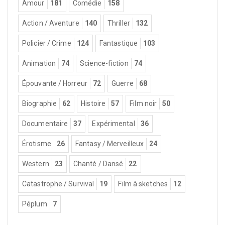
Amour
181
Comédie
158
Action / Aventure
140
Thriller
132
Policier / Crime
124
Fantastique
103
Animation
74
Science-fiction
74
Épouvante / Horreur
72
Guerre
68
Biographie
62
Histoire
57
Film noir
50
Documentaire
37
Expérimental
36
Érotisme
26
Fantasy / Merveilleux
24
Western
23
Chanté / Dansé
22
Catastrophe / Survival
19
Film à sketches
12
Péplum
7