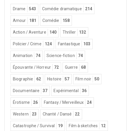
Drame
543
Comédie dramatique
214
Amour
181
Comédie
158
Action / Aventure
140
Thriller
132
Policier / Crime
124
Fantastique
103
Animation
74
Science-fiction
74
Épouvante / Horreur
72
Guerre
68
Biographie
62
Histoire
57
Film noir
50
Documentaire
37
Expérimental
36
Érotisme
26
Fantasy / Merveilleux
24
Western
23
Chanté / Dansé
22
Catastrophe / Survival
19
Film à sketches
12