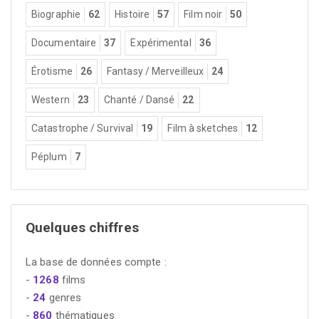
Biographie
62
Histoire
57
Film noir
50
Documentaire
37
Expérimental
36
Érotisme
26
Fantasy / Merveilleux
24
Western
23
Chanté / Dansé
22
Catastrophe / Survival
19
Film à sketches
12
Péplum
7
Quelques chiffres
La base de données compte :
-
1268
films
-
24
genres
-
860
thématiques