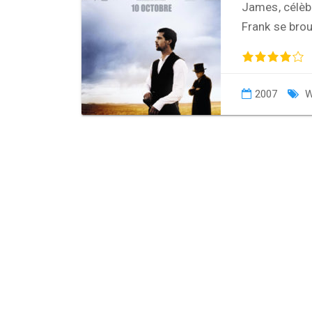
James, célèb
Frank se brou
2007
W