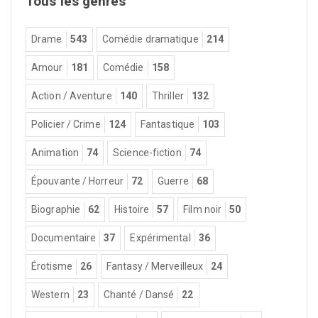
Tous les genres
Drame
543
Comédie dramatique
214
Amour
181
Comédie
158
Action / Aventure
140
Thriller
132
Policier / Crime
124
Fantastique
103
Animation
74
Science-fiction
74
Épouvante / Horreur
72
Guerre
68
Biographie
62
Histoire
57
Film noir
50
Documentaire
37
Expérimental
36
Érotisme
26
Fantasy / Merveilleux
24
Western
23
Chanté / Dansé
22