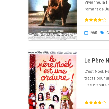
Vivianne, la 
l’amant de Jul
1985
C
Le Père N
C’est Noël. F
tracts pour u
il se dispute