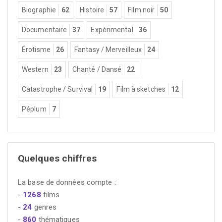
Biographie
62
Histoire
57
Film noir
50
Documentaire
37
Expérimental
36
Érotisme
26
Fantasy / Merveilleux
24
Western
23
Chanté / Dansé
22
Catastrophe / Survival
19
Film à sketches
12
Péplum
7
Quelques chiffres
La base de données compte :
-
1268
films
-
24
genres
-
860
thématiques