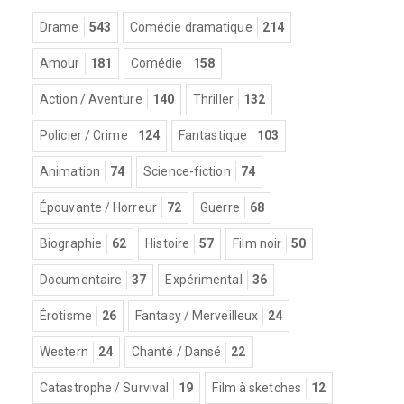
Drame
543
Comédie dramatique
214
Amour
181
Comédie
158
Action / Aventure
140
Thriller
132
Policier / Crime
124
Fantastique
103
Animation
74
Science-fiction
74
Épouvante / Horreur
72
Guerre
68
Biographie
62
Histoire
57
Film noir
50
Documentaire
37
Expérimental
36
Érotisme
26
Fantasy / Merveilleux
24
Western
24
Chanté / Dansé
22
Catastrophe / Survival
19
Film à sketches
12