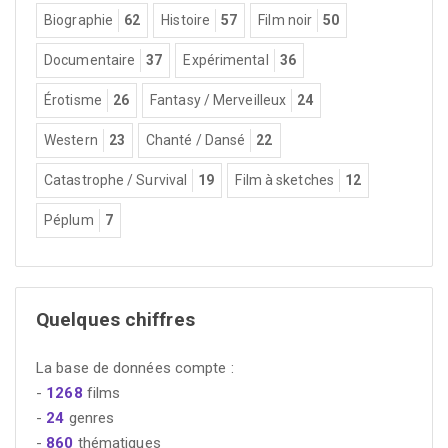
Biographie
62
Histoire
57
Film noir
50
Documentaire
37
Expérimental
36
Érotisme
26
Fantasy / Merveilleux
24
Western
23
Chanté / Dansé
22
Catastrophe / Survival
19
Film à sketches
12
Péplum
7
Quelques chiffres
La base de données compte :
-
1268
films
-
24
genres
-
860
thématiques