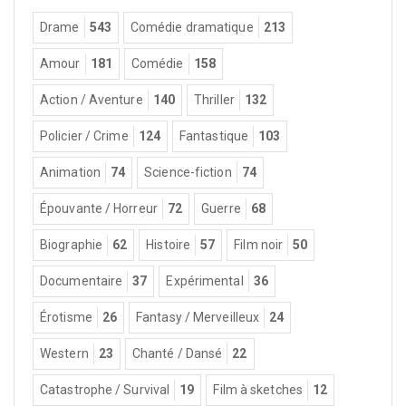
Drame
543
Comédie dramatique
213
Amour
181
Comédie
158
Action / Aventure
140
Thriller
132
Policier / Crime
124
Fantastique
103
Animation
74
Science-fiction
74
Épouvante / Horreur
72
Guerre
68
Biographie
62
Histoire
57
Film noir
50
Documentaire
37
Expérimental
36
Érotisme
26
Fantasy / Merveilleux
24
Western
23
Chanté / Dansé
22
Catastrophe / Survival
19
Film à sketches
12