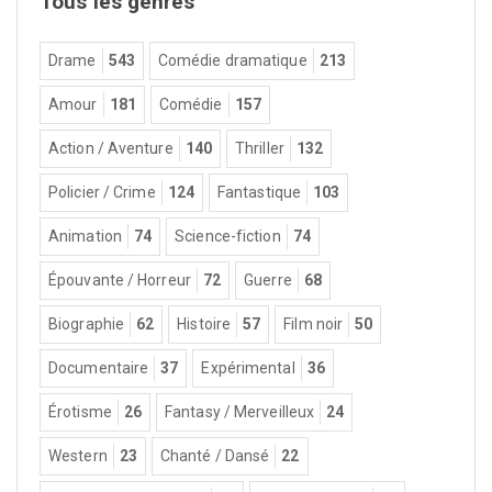
Tous les genres
Drame
543
Comédie dramatique
213
Amour
181
Comédie
157
Action / Aventure
140
Thriller
132
Policier / Crime
124
Fantastique
103
Animation
74
Science-fiction
74
Épouvante / Horreur
72
Guerre
68
Biographie
62
Histoire
57
Film noir
50
Documentaire
37
Expérimental
36
Érotisme
26
Fantasy / Merveilleux
24
Western
23
Chanté / Dansé
22