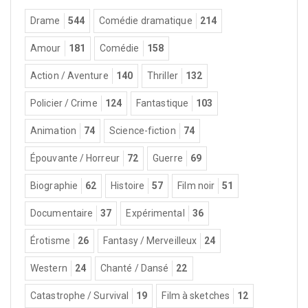
Drame
544
Comédie dramatique
214
Amour
181
Comédie
158
Action / Aventure
140
Thriller
132
Policier / Crime
124
Fantastique
103
Animation
74
Science-fiction
74
Épouvante / Horreur
72
Guerre
69
Biographie
62
Histoire
57
Film noir
51
Documentaire
37
Expérimental
36
Érotisme
26
Fantasy / Merveilleux
24
Western
24
Chanté / Dansé
22
Catastrophe / Survival
19
Film à sketches
12