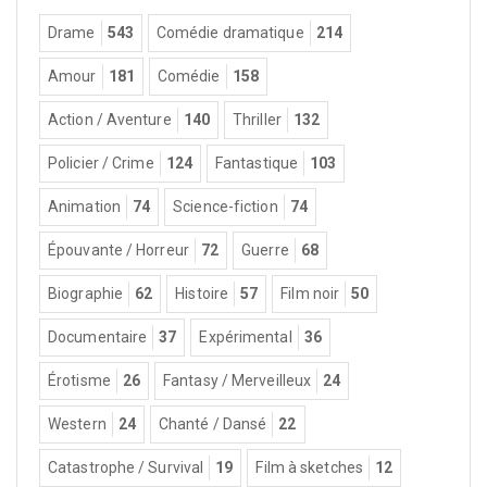
Drame
543
Comédie dramatique
214
Amour
181
Comédie
158
Action / Aventure
140
Thriller
132
Policier / Crime
124
Fantastique
103
Animation
74
Science-fiction
74
Épouvante / Horreur
72
Guerre
68
Biographie
62
Histoire
57
Film noir
50
Documentaire
37
Expérimental
36
Érotisme
26
Fantasy / Merveilleux
24
Western
24
Chanté / Dansé
22
Catastrophe / Survival
19
Film à sketches
12