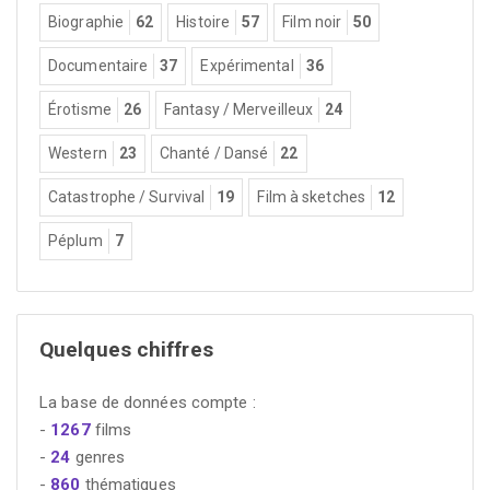
Biographie
62
Histoire
57
Film noir
50
Documentaire
37
Expérimental
36
Érotisme
26
Fantasy / Merveilleux
24
Western
23
Chanté / Dansé
22
Catastrophe / Survival
19
Film à sketches
12
Péplum
7
Quelques chiffres
La base de données compte :
-
1267
films
-
24
genres
-
860
thématiques