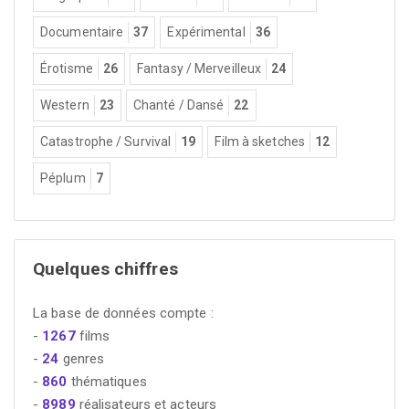
Documentaire
37
Expérimental
36
Érotisme
26
Fantasy / Merveilleux
24
Western
23
Chanté / Dansé
22
Catastrophe / Survival
19
Film à sketches
12
Péplum
7
Quelques chiffres
La base de données compte :
-
1267
films
-
24
genres
-
860
thématiques
-
8989
réalisateurs et acteurs