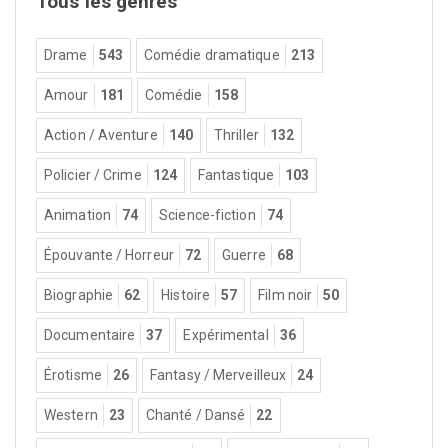
Tous les genres
Drame
543
Comédie dramatique
213
Amour
181
Comédie
158
Action / Aventure
140
Thriller
132
Policier / Crime
124
Fantastique
103
Animation
74
Science-fiction
74
Épouvante / Horreur
72
Guerre
68
Biographie
62
Histoire
57
Film noir
50
Documentaire
37
Expérimental
36
Érotisme
26
Fantasy / Merveilleux
24
Western
23
Chanté / Dansé
22