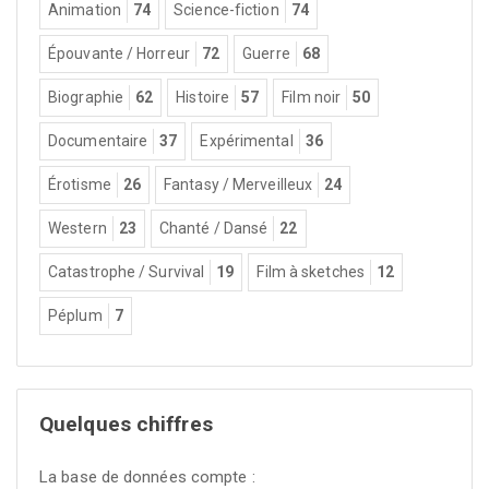
Animation
74
Science-fiction
74
Épouvante / Horreur
72
Guerre
68
Biographie
62
Histoire
57
Film noir
50
Documentaire
37
Expérimental
36
Érotisme
26
Fantasy / Merveilleux
24
Western
23
Chanté / Dansé
22
Catastrophe / Survival
19
Film à sketches
12
Péplum
7
Quelques chiffres
La base de données compte :