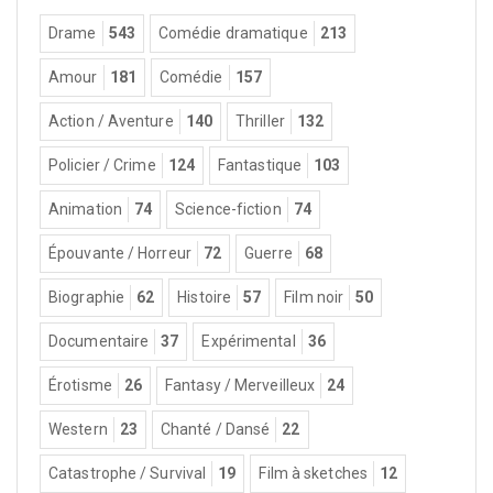
Drame
543
Comédie dramatique
213
Amour
181
Comédie
157
Action / Aventure
140
Thriller
132
Policier / Crime
124
Fantastique
103
Animation
74
Science-fiction
74
Épouvante / Horreur
72
Guerre
68
Biographie
62
Histoire
57
Film noir
50
Documentaire
37
Expérimental
36
Érotisme
26
Fantasy / Merveilleux
24
Western
23
Chanté / Dansé
22
Catastrophe / Survival
19
Film à sketches
12