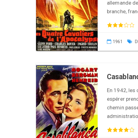
allemande de 
branche, franç
1961
D
Casablan
En 1942, les 
espérer prend
chemin passe
administrati