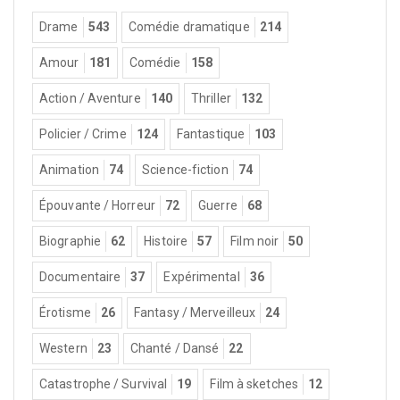
Drame
543
Comédie dramatique
214
Amour
181
Comédie
158
Action / Aventure
140
Thriller
132
Policier / Crime
124
Fantastique
103
Animation
74
Science-fiction
74
Épouvante / Horreur
72
Guerre
68
Biographie
62
Histoire
57
Film noir
50
Documentaire
37
Expérimental
36
Érotisme
26
Fantasy / Merveilleux
24
Western
23
Chanté / Dansé
22
Catastrophe / Survival
19
Film à sketches
12