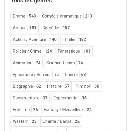
Tous les genres
Drame
543
Comédie dramatique
213
Amour
181
Comédie
157
Action / Aventure
140
Thriller
132
Policier / Crime
124
Fantastique
103
Animation
74
Science-fiction
74
Épouvante / Horreur
72
Guerre
68
Biographie
62
Histoire
57
Film noir
50
Documentaire
37
Expérimental
36
Érotisme
26
Fantasy / Merveilleux
24
Western
23
Chanté / Dansé
22