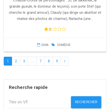
Chassé-croisé de personnages : JC (le dikkenek, la
grande gueule, le donneur de leçons), son pote Stef (qui
cherche le grand amour), Claudy (qui dirige un abattoir et
réalise des photos de charme), Natacha (une…
2006
COMÉDIE
1
2
3
…
7
8
9
Recherche rapide
RECHERCHER