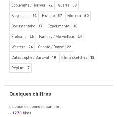
Épouvante / Horreur
72
Guerre
68
Biographie
62
Histoire
57
Film noir
50
Documentaire
37
Expérimental
36
Érotisme
26
Fantasy / Merveilleux
24
Western
24
Chanté / Dansé
22
Catastrophe / Survival
19
Film à sketches
12
Péplum
7
Quelques chiffres
La base de données compte :
-
1270
films