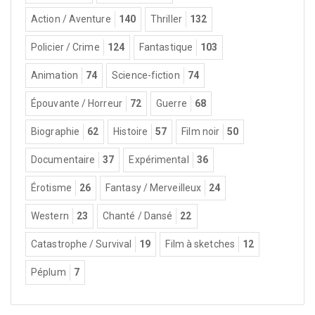
Action / Aventure
140
Thriller
132
Policier / Crime
124
Fantastique
103
Animation
74
Science-fiction
74
Épouvante / Horreur
72
Guerre
68
Biographie
62
Histoire
57
Film noir
50
Documentaire
37
Expérimental
36
Érotisme
26
Fantasy / Merveilleux
24
Western
23
Chanté / Dansé
22
Catastrophe / Survival
19
Film à sketches
12
Péplum
7