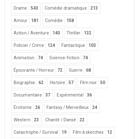
Drame
543
Comédie dramatique
213
Amour
181
Comédie
158
Action / Aventure
140
Thriller
132
Policier / Crime
124
Fantastique
103
Animation
74
Science-fiction
74
Épouvante / Horreur
72
Guerre
68
Biographie
62
Histoire
57
Film noir
50
Documentaire
37
Expérimental
36
Érotisme
26
Fantasy / Merveilleux
24
Western
23
Chanté / Dansé
22
Catastrophe / Survival
19
Film à sketches
12