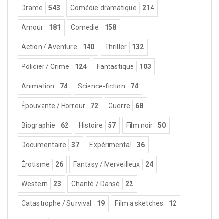
Drame
543
Comédie dramatique
214
Amour
181
Comédie
158
Action / Aventure
140
Thriller
132
Policier / Crime
124
Fantastique
103
Animation
74
Science-fiction
74
Épouvante / Horreur
72
Guerre
68
Biographie
62
Histoire
57
Film noir
50
Documentaire
37
Expérimental
36
Érotisme
26
Fantasy / Merveilleux
24
Western
23
Chanté / Dansé
22
Catastrophe / Survival
19
Film à sketches
12