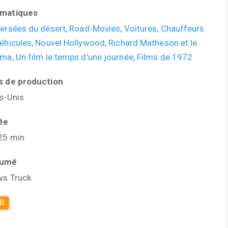
matiques
versées du désert
,
Road-Movies
,
Voitures
,
Chauffeurs
éhicules
,
Nouvel Hollywood
,
Richard Matheson et le
éma
,
Un film le temps d'une journée
,
Films de 1972
s de production
s-Unis
ée
25 min
sumé
vs Truck.
DB