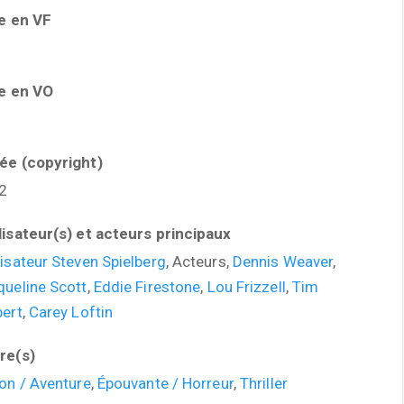
re en VF
l
re en VO
l
ée (copyright)
2
lisateur(s) et acteurs principaux
isateur Steven Spielberg
, Acteurs,
Dennis Weaver
,
queline Scott
,
Eddie Firestone
,
Lou Frizzell
,
Tim
bert
,
Carey Loftin
re(s)
on / Aventure
,
Épouvante / Horreur
,
Thriller