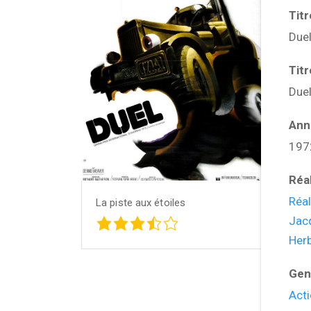
Tit
Due
Tit
Due
Ann
197
Réa
Réal
La piste aux étoiles
Jac
Her
Gen
Acti