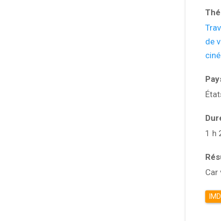
Thé
Tra
de v
cin
Pay
État
Dur
1 h 
Ré
Car 
IM