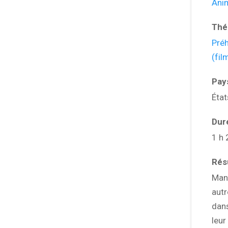
Ani
Thé
Préh
(fil
Pay
État
Dur
1 h 
Ré
Mann
autr
dans
leur