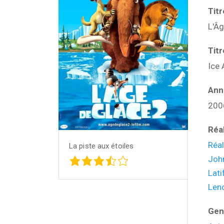
Tit
L'Âg
Tit
Ice
Ann
200
Réa
Réal
La piste aux étoiles
Joh
Lati
Len
Gen