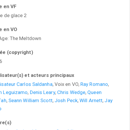
re en VF
e de glace 2
re en VO
 Age: The Meltdown
ée (copyright)
6
lisateur(s) et acteurs principaux
isateur Carlos Saldanha
, Voix en VO,
Ray Romano
,
n Leguizamo
,
Denis Leary
,
Chris Wedge
,
Queen
fah
,
Seann William Scott
,
Josh Peck
,
Will Arnett
,
Jay
o
re(s)