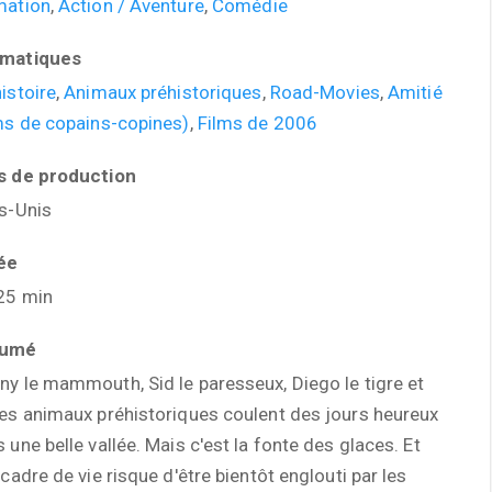
mation
,
Action / Aventure
,
Comédie
matiques
istoire
,
Animaux préhistoriques
,
Road-Movies
,
Amitié
ms de copains-copines)
,
Films de 2006
s de production
s-Unis
ée
25 min
sumé
y le mammouth, Sid le paresseux, Diego le tigre et
es animaux préhistoriques coulent des jours heureux
 une belle vallée. Mais c'est la fonte des glaces. Et
 cadre de vie risque d'être bientôt englouti par les