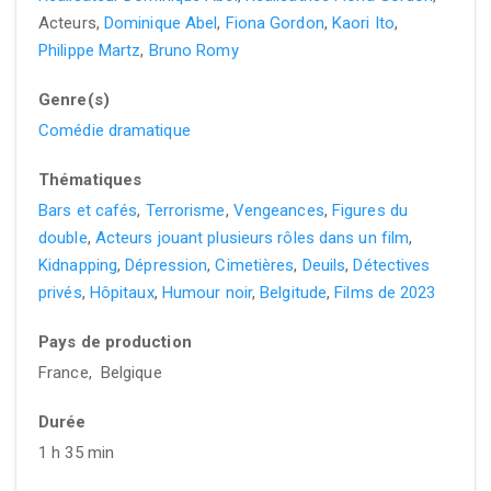
Acteurs,
Dominique Abel
,
Fiona Gordon
,
Kaori Ito
,
Philippe Martz
,
Bruno Romy
Genre(s)
Comédie dramatique
Thématiques
Bars et cafés
,
Terrorisme
,
Vengeances
,
Figures du
double
,
Acteurs jouant plusieurs rôles dans un film
,
Kidnapping
,
Dépression
,
Cimetières
,
Deuils
,
Détectives
privés
,
Hôpitaux
,
Humour noir
,
Belgitude
,
Films de 2023
Pays de production
France, Belgique
Durée
1 h 35 min