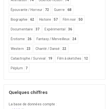
Épouvante / Horreur
72
Guerre
68
Biographie
62
Histoire
57
Film noir
50
Documentaire
37
Expérimental
36
Érotisme
26
Fantasy / Merveilleux
24
Western
23
Chanté / Dansé
22
Catastrophe / Survival
19
Film à sketches
12
Péplum
7
Quelques chiffres
La base de données compte :