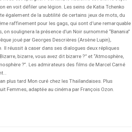
 on en voit défiler une légion. Les seins de Katia Tchenko
cte également de la subtilité de certains jeux de mots, du
 Même raffinement pour les gags, qui sont d’une remarquable
, on soulignera la présence d’un Noir surnommé “Banania”
l’évêque joué par Georges Descrières (Arsène Lupin),
. Il réussit à caser dans ses dialogues deux répliques
Bizarre, bizarre, vous avez dit bizarre ?” et “Atmosphère,
tmosphère ?”. Les admirateurs des films de Marcel Carné
nt…
an plus tard Mon curé chez les Thaïlandaises. Plus
ce Huit Femmes, adaptée au cinéma par François Ozon.