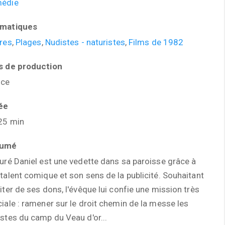
édie
matiques
res
,
Plages
,
Nudistes - naturistes
,
Films de 1982
s de production
nce
ée
25 min
sumé
uré Daniel est une vedette dans sa paroisse grâce à
talent comique et son sens de la publicité. Souhaitant
iter de ses dons, l'évêque lui confie une mission très
iale : ramener sur le droit chemin de la messe les
stes du camp du Veau d'or...