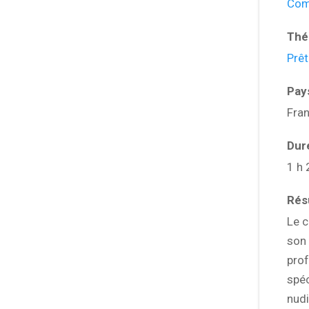
Com
Thé
Prêt
Pay
Fra
Dur
1 h 
Ré
Le c
son 
prof
spéc
nudi