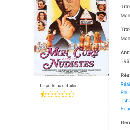
Tit
Mon 
Tit
Mon 
Ann
198
Réa
Réa
La piste aux étoiles
Phil
Tch
Bou
Gen