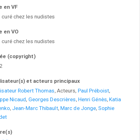
re en VF
curé chez les nudistes
re en VO
curé chez les nudistes
ée (copyright)
2
lisateur(s) et acteurs principaux
lisateur Robert Thomas
, Acteurs,
Paul Préboist
,
ippe Nicaud
,
Georges Descrières
,
Henri Génès
,
Katia
enko
,
Jean-Marc Thibault
,
Marc de Jonge
,
Sophie
det
re(s)