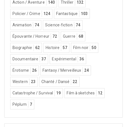
Action / Aventure
140
Thriller
132
Policier / Crime
124
Fantastique
103
Animation
74
Science-fiction
74
Épouvante / Horreur
72
Guerre
68
Biographie
62
Histoire
57
Film noir
50
Documentaire
37
Expérimental
36
Érotisme
26
Fantasy / Merveilleux
24
Western
23
Chanté / Dansé
22
Catastrophe / Survival
19
Film à sketches
12
Péplum
7