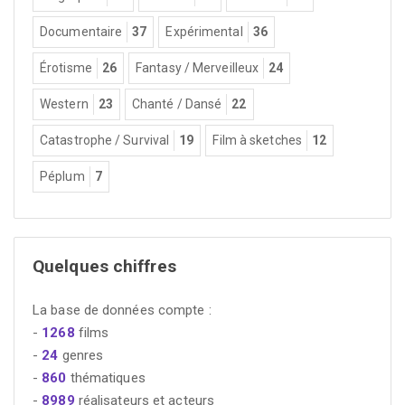
Documentaire
37
Expérimental
36
Érotisme
26
Fantasy / Merveilleux
24
Western
23
Chanté / Dansé
22
Catastrophe / Survival
19
Film à sketches
12
Péplum
7
Quelques chiffres
La base de données compte :
-
1268
films
-
24
genres
-
860
thématiques
-
8989
réalisateurs et acteurs