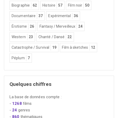
Biographie
62
Histoire
57
Film noir
50
Documentaire
37
Expérimental
36
Érotisme
26
Fantasy / Merveilleux
24
Western
23
Chanté / Dansé
22
Catastrophe / Survival
19
Film à sketches
12
Péplum
7
Quelques chiffres
La base de données compte :
-
1268
films
-
24
genres
-
860
thématiques