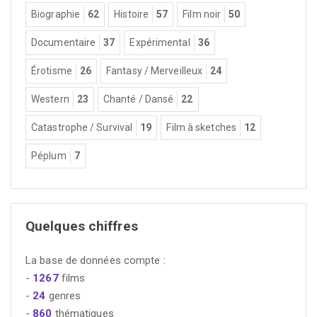
Biographie
62
Histoire
57
Film noir
50
Documentaire
37
Expérimental
36
Érotisme
26
Fantasy / Merveilleux
24
Western
23
Chanté / Dansé
22
Catastrophe / Survival
19
Film à sketches
12
Péplum
7
Quelques chiffres
La base de données compte :
-
1267
films
-
24
genres
-
860
thématiques