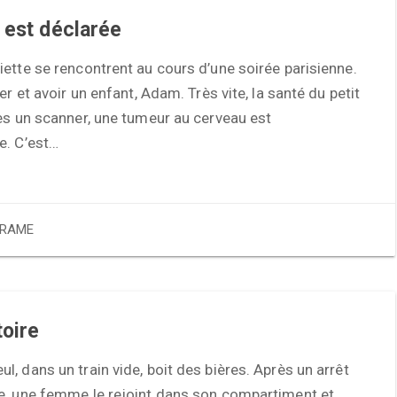
 est déclarée
ette se rencontrent au cours d’une soirée parisienne.
er et avoir un enfant, Adam. Très vite, la santé du petit
ès un scanner, une tumeur au cerveau est
e. C’est…
RAME
toire
, dans un train vide, boit des bières. Après un arrêt
e, une femme le rejoint dans son compartiment et