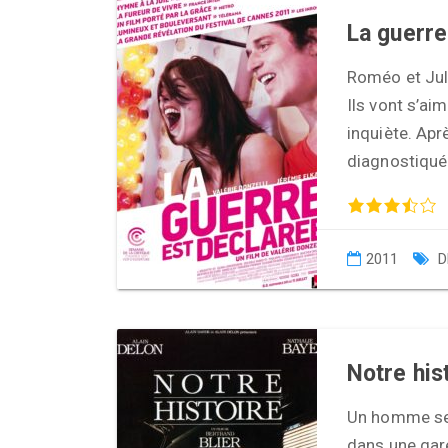
La guerre
Roméo et Juli
Ils vont s’aim
inquiète. Apr
diagnostiqué
2011
D
Notre his
Un homme seul
dans une gar