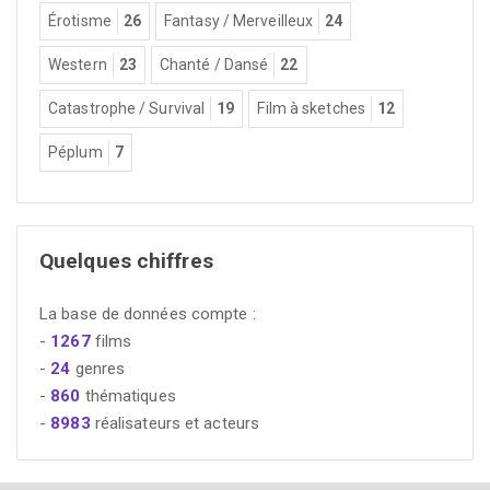
Érotisme
26
Fantasy / Merveilleux
24
Western
23
Chanté / Dansé
22
Catastrophe / Survival
19
Film à sketches
12
Péplum
7
Quelques chiffres
La base de données compte :
-
1267
films
-
24
genres
-
860
thématiques
-
8983
réalisateurs et acteurs