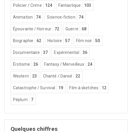
Policier / Crime
124
Fantastique
103
Animation
74
Science-fiction
74
Épouvante / Horreur
72
Guerre
68
Biographie
62
Histoire
57
Film noir
50
Documentaire
37
Expérimental
36
Érotisme
26
Fantasy / Merveilleux
24
Western
23
Chanté / Dansé
22
Catastrophe / Survival
19
Film à sketches
12
Péplum
7
Quelques chiffres