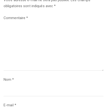
Votre adresse e-mail ne sera pas publiée.
Les champs
obligatoires sont indiqués avec
*
Commentaire
*
Nom
*
E-mail
*