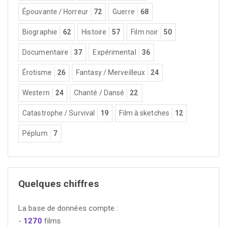
Épouvante / Horreur
72
Guerre
68
Biographie
62
Histoire
57
Film noir
50
Documentaire
37
Expérimental
36
Érotisme
26
Fantasy / Merveilleux
24
Western
24
Chanté / Dansé
22
Catastrophe / Survival
19
Film à sketches
12
Péplum
7
Quelques chiffres
La base de données compte :
-
1270
films