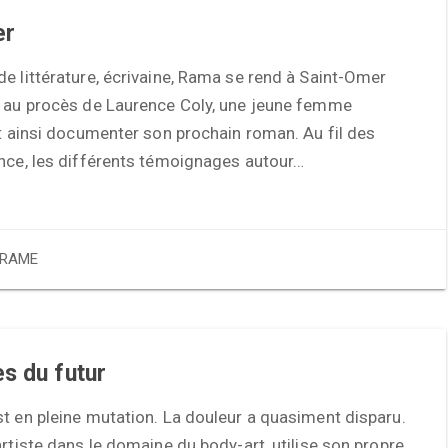
er
e littérature, écrivaine, Rama se rend à Saint-Omer
r au procès de Laurence Coly, une jeune femme
et ainsi documenter son prochain roman. Au fil des
ence, les différents témoignages autour…
RAME
s du futur
t en pleine mutation. La douleur a quasiment disparu.
artiste dans le domaine du body-art, utilise son propre