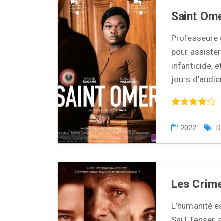
Saint Om
Professeure d
pour assiste
infanticide, 
jours d’audi
2022
D
Les Crime
L’humanité es
Saul Tenser, 