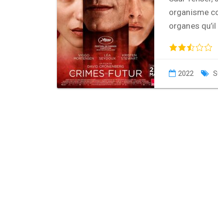
organisme co
organes qu’il
2022
S