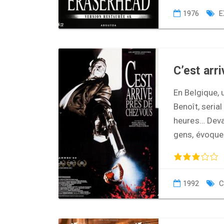
1976
E
C’est arr
En Belgique, 
Benoît, serial
heures… Devan
gens, évoque
1992
C